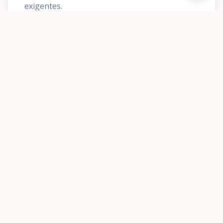
exigentes.
Traslados Especiales
Caja fuerte, piano de cola, instrumentos
musicales, obras de arte y otros objetos
delicados.